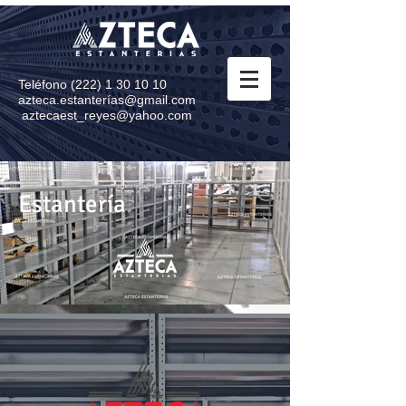
Teléfono
(222) 1 30 10 10
azteca.estanterí
as@gmail.com
aztecaest_reyes@yahoo.com
Estantería